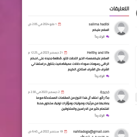
التعليقات
salima hadibi
1 مايو 2024 في 2:05 ص
السلام عليكم
اترك رداً
Helthy and life
21 ديسمبر 2023 في 12:25 م
السلام عليكممساء الخير التحقت للتو.. مٌطلعة جديده على ادبكم
الراقي رسومات سوداء دلالات عميقةحضيت بتناول دراستها لي
الشرف كل الشرف استاذي الكريم
اترك رداً
خديجة
2 ديسمبر 2023 في 2:30 م
جدًا رائع، اعتقد أن هذا النوع من المقامات المستحدثة مع ما
يصاحبها من مرئيات وصوتيات ومؤثرات لونية، ستكون محط
اهتمام كثير من الدراسين والمتذوقين
اترك رداً
أدب الطفل التفاعلي Interactive Child
أدب الطفل التف
Literature
Literature
nahlladoga@gmail.com
19 سبتمبر 2022 في 6:40 ص