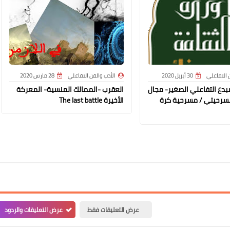
ن التفاعلي
30 أبريل 2020
الأدب والفن التفاعلي
28 مارس 2020
بدع التفاعلي الصغير- مجال
العقرب -الممالك المنسية- المعركة
سرحيتي / مسرحية كرة
الأخيرة The last battle
عرض التعليقات فقط
عرض التعليقات والردود