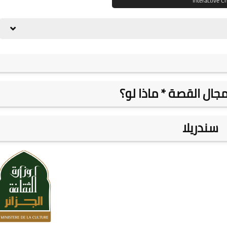
جال القصة * ماذا لو؟
سندريلا