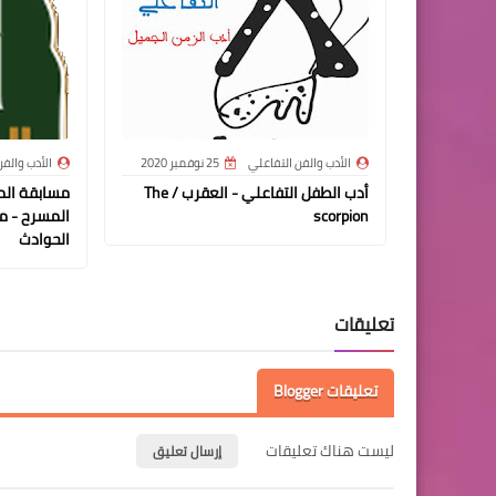
الأدب والفن التفاعلي
25 نوفمبر 2020
الأدب والف
أدب الطفل التفاعلي - العقرب / The
مسابقة الم
scorpion
المسرح - م
الحوادث
تعليقات
تعليقات Blogger
ليست هناك تعليقات
إرسال تعليق