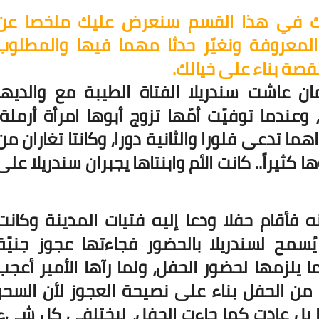
رك في هذا القسم سنعرض عليك ملخصا عن
لمعروفة ونغيّر حدثا مهما فيها والمطلوب
صة بناء على خيالك.
ن عاشت سندريلا الفتاة الطيبة مع والديها
وعندما توفيّت أمّها تزوج أبوها امرأة أرملة،
هما تدعى فلورا والثانية دورا، وكانتا تغاران من
 كثيراً.. كانت الأم وابنتاها يجبران سندريلا على
نه فأقام حفلا ودعا إليه فتيات المدينة وكانت
يُسمح لسندريلا بالحضور فجاءتها عجوز جنيّة
 يلزمها لحضور الحفل، ولما رآها الأمير أعجب
من الحفل بناء على نصيحة العجوز لأن السحر
ا بل عادت كما جاءت الحفل، ليختلفي كل شيء