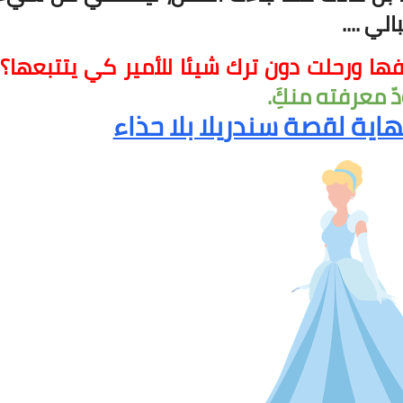
لي ....
لفها ورحلت دون ترك شيئا للأمير كي يتتبعها؟!
 معرفته منكَِ.
اية لقصة سندريلا بلا حذاء