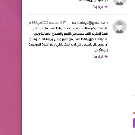
كل التوفيق إن شاء الله
اترك رداً
nahlladoga@gmail.com
19 سبتمبر 2022 في 6:38 ص
السلام عليكم أستاذ حمزة، سيجد طفل هذا العصر ما يغريه في
قصة العقرب، لأنها جمعت بين القيم والمبادئ الانسانية وبين
التحولات الكبرى لهذا العصر من تطور ورقي، وربما هذا ما يمكن
الأدب والفن التفاعلي
28 مارس 2020
الأدب والفن التفاعلي
27 مارس 2020
أن نسعى إلى تطويره في أدب الطفل لكي نردم الهوة الموجودة
بين الأجيال.
العقرب -الممالك المنسية- مملكة
العقرب -الممالك المنسية
اترك رداً
السراب - Mirage Kingdom
الجحيم - مغامرة في الجحي
Adventure in hell