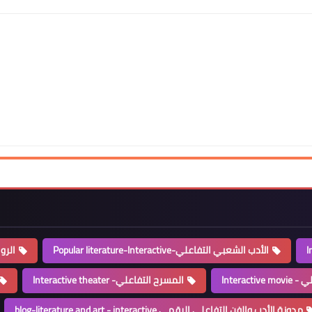
الأدب الشعبي التفاعلي-Popular literature-Interactive
الرواية 
Interacti
المسرح التفاعلي- Interactive theater
مدونة الأدب والفن التفاعلي الرقمي blog-literature and art - interactive