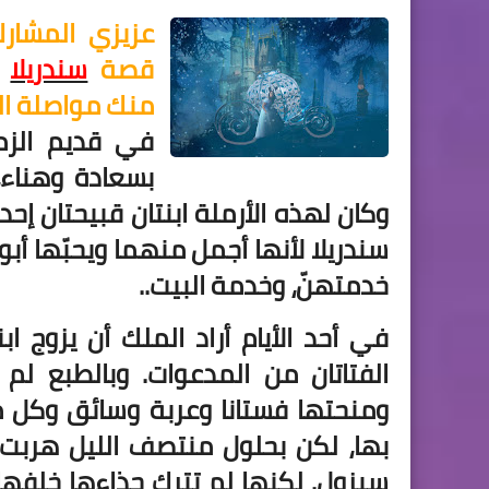
عزيزي المشا
قصة
سندريلا
ا
منك مواصلة الق
في قديم الزما
بسعادة وهناء، 
وكان لهذه الأرملة ابنتان قبيحتان إحدا
سندريلا لأنها أجمل منهما ويحبّها أبوها
خدمتهنّ، وخدمة البيت..
في أحد الأيام أراد الملك أن يزوج اب
الفتاتان من المدعوات. وبالطبع لم 
ومنحتها فستانا وعربة وسائق وكل ما
بها، لكن بحلول منتصف الليل هربت 
سيزول. لكنها لم تترك حذاءها خلفه