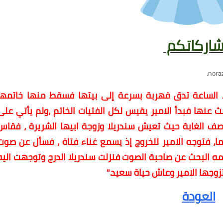
اركاتكم
nor
‏.
 الساعة تدق فهربة بسرعة إلى بيتها فسقط منها خاتمها
حث عنها فبدأ الامير يقيس لكل الفتيات الخاتم ،ولم يأتي على
ف الغابة حيث تعيش سندريلا وزوجة ابيها الشريرة ، فقاس
ما، فتوجه الامير للخروج إذ يسمع غناء فتاة ، فسأل عن صوت
ادمه البحث عن صاحبة الصوت فنزلت سندريلا الدرج وتوجهت اليه
وجها الامير وعاش حياة سعيد."
العودة