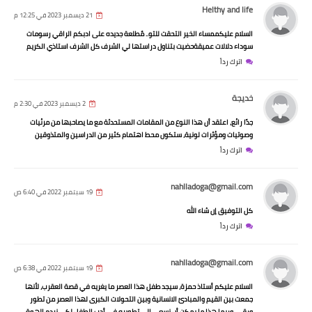
Helthy and life
21 ديسمبر 2023 في 12:25 م
السلام عليكممساء الخير التحقت للتو.. مٌطلعة جديده على ادبكم الراقي رسومات
سوداء دلالات عميقةحضيت بتناول دراستها لي الشرف كل الشرف استاذي الكريم
اترك رداً
خديجة
2 ديسمبر 2023 في 2:30 م
جدًا رائع، اعتقد أن هذا النوع من المقامات المستحدثة مع ما يصاحبها من مرئيات
وصوتيات ومؤثرات لونية، ستكون محط اهتمام كثير من الدراسين والمتذوقين
اترك رداً
nahlladoga@gmail.com
19 سبتمبر 2022 في 6:40 ص
كل التوفيق إن شاء الله
اترك رداً
nahlladoga@gmail.com
19 سبتمبر 2022 في 6:38 ص
السلام عليكم أستاذ حمزة، سيجد طفل هذا العصر ما يغريه في قصة العقرب، لأنها
جمعت بين القيم والمبادئ الانسانية وبين التحولات الكبرى لهذا العصر من تطور
ورقي، وربما هذا ما يمكن أن نسعى إلى تطويره في أدب الطفل لكي نردم الهوة