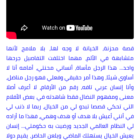
قصة محزنة، الخيانة لا وجه لها، بلا ملامح لأنها
متشابهة في الألم، مهما اختلفت التفاصيل جرحها
واحد... هذا الرجل مأساة، أنساني محنتي، أمامه أنا لا
أساوي شيئا، وهذا أمر حقيقي وفعلي فهو رجل مناضل،
وأنا إنسان عربي تافه، رقم من الأرقام، لا أعرف أصلا
معنى ومفهوم النضال فقط شاهدته في بعض الأفلام
التي تحكي قصصا تبدو لي من الخيال، ربما لا ذنب لي
في أنني أعيش بلا هدف أو هدف وهمي، فهذا ما أراده
لي النظام العالمي الجديد ورضيت به حكومتي... إنسان
يعيش الخيال يستهلك الماضي ويلعن الحاضر، يقيم دولا