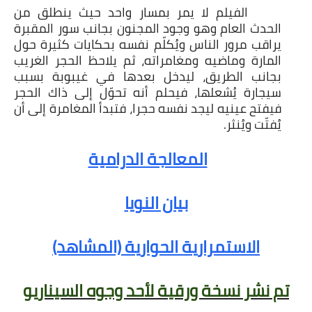
الفيلم لا يمر بمسار واحد حيث ينطلق من
الحدث العام وهو وجود المجنون بجانب سور المقبرة
يراقب مرور الناس ويُكلّم نفسه بحكايات كثيرة حول
المارة وماضيه ومغامراته، ثم يلاحظ الحجر الغريب
بجانب الطريق، ليدخل بعدها في غيبوبة بسبب
سيجارة يُشعلها، فيحلم أنه تحوّل إلى ذاك الحجر
فيفتح عينيه ليجد نفسه حجرا، فتبدأ المغامرة إلى أن
يُفتّت ويُنثر.
المعالجة الدرامية
بيان النويا
الاستمرارية الحوارية (المشاهد)
تم نشر نسخة ورقية لأحد وجوه السيناريو