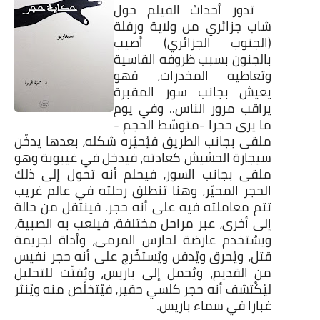
تدور أحداث الفيلم حول
شاب جزائري من ولاية ورقلة
(الجنوب الجزائري) أصيب
بالجنون بسبب ظروفه القاسية
وتعاطيه المخدرات، فهو
يعيش بجانب سور المقبرة
يراقب مرور الناس.. وفي يوم
ما يرى حجرا -متوسّط الحجم -
ملقى بجانب الطريق فيُحيّره شكله، بعدها يدخّن
سيجارة الحشيش كعادته، فيدخل في غيبوبة وهو
ملقى بجانب السور، فيحلم أنه تحول إلى ذلك
الحجر المحيّر، وهنا تنطلق رحلته في عالم غريب
تتم معاملته فيه على أنه حجر. فينتقل من حالة
إلى أخرى، عبر مراحل مختلفة، فيلعب به الصبية،
ويسُتخدم عارضة لحارس المرمى، وأداة لجريمة
قتل، ويُحرق ويُدفن ويُستخْرج على أنه حجر نفيس
من القديم، ويُحمل إلى باريس، ويُفتّت للتحليل
ليُكْتشف أنه حجر كلسي حقير، فيُتخلّص منه ويُنثر
غبارا في سماء باريس.