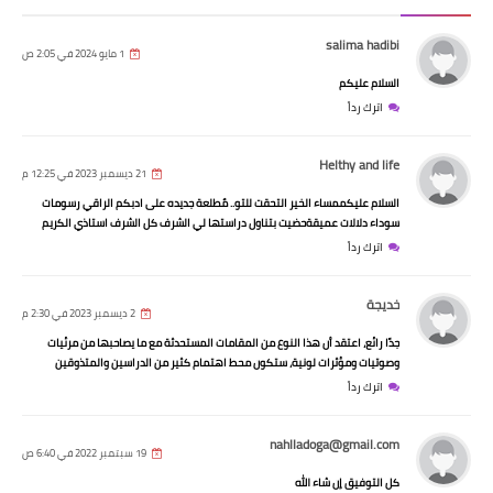
salima hadibi
1 مايو 2024 في 2:05 ص
السلام عليكم
اترك رداً
Helthy and life
21 ديسمبر 2023 في 12:25 م
السلام عليكممساء الخير التحقت للتو.. مٌطلعة جديده على ادبكم الراقي رسومات
سوداء دلالات عميقةحضيت بتناول دراستها لي الشرف كل الشرف استاذي الكريم
اترك رداً
خديجة
2 ديسمبر 2023 في 2:30 م
جدًا رائع، اعتقد أن هذا النوع من المقامات المستحدثة مع ما يصاحبها من مرئيات
وصوتيات ومؤثرات لونية، ستكون محط اهتمام كثير من الدراسين والمتذوقين
اترك رداً
nahlladoga@gmail.com
19 سبتمبر 2022 في 6:40 ص
كل التوفيق إن شاء الله